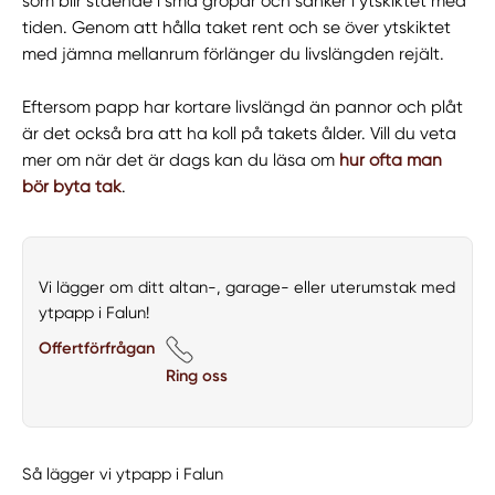
som blir stående i små gropar och sänker i ytskiktet med
tiden. Genom att hålla taket rent och se över ytskiktet
med jämna mellanrum förlänger du livslängden rejält.
Eftersom papp har kortare livslängd än pannor och plåt
är det också bra att ha koll på takets ålder. Vill du veta
mer om när det är dags kan du läsa om
hur ofta man
bör byta tak
.
Vi lägger om ditt altan-, garage- eller uterumstak med
ytpapp i Falun!
Offertförfrågan
Ring oss
Så lägger vi ytpapp i Falun