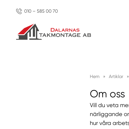
010 – 585 00 70
Hem
»
Artiklar
»
Om oss
Vill du veta m
närliggande om
hur våra arbet