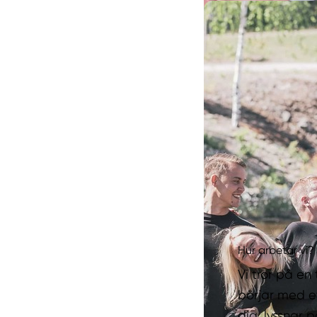
Hur arbetar vi?
Vi tror på en
börjar med et
dig, lyssnar 