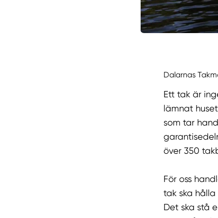
Dalarnas Takmo
Ett tak är in
lämnat huset
som tar hand 
garantisedeln
över 350 tak
För oss hand
tak ska hålla
Det ska stå 