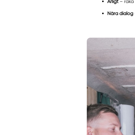
Ärligt
– raka 
Nära dialog