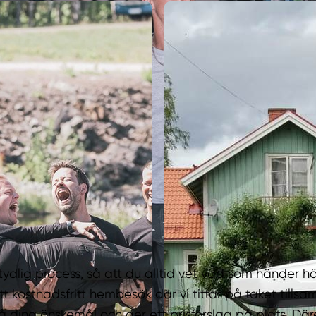
 tydlig process, så att du alltid vet vad som händer h
t kostnadsfritt hembesök där vi tittar på taket till
på dina önskemål och ger ett prisförslag på plats. Där