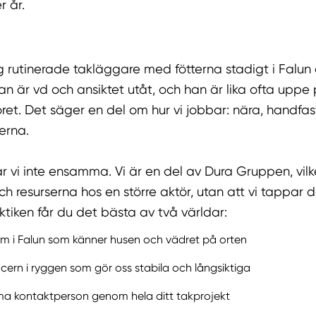
r år.
g rutinerade takläggare med fötterna stadigt i Falun
n är vd och ansiktet utåt, och han är lika ofta uppe
ret. Det säger en del om hur vi jobbar: nära, handfa
jerna.
r vi inte ensamma. Vi är en del av Dura Gruppen, vilk
h resurserna hos en större aktör, utan att vi tappar 
aktiken får du det bästa av två världar:
eam i Falun som känner husen och vädret på orten
ncern i ryggen som gör oss stabila och långsiktiga
a kontaktperson genom hela ditt takprojekt