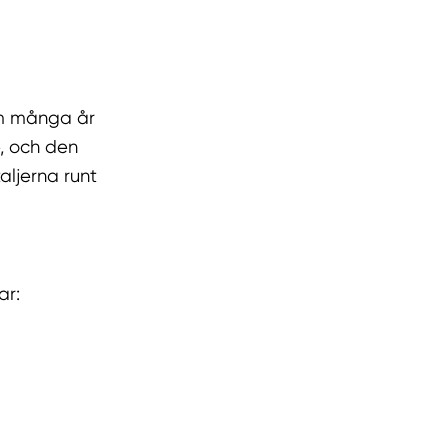
om många år
, och den
taljerna runt
ar: