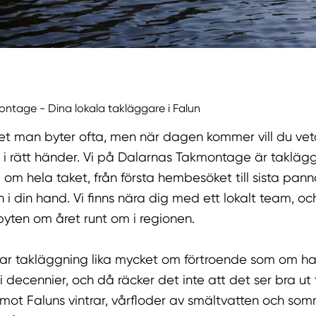
ntage - Dina lokala takläggare i Falun
get man byter ofta, men när dagen kommer vill du vet
 i rätt händer. Vi på Dalarnas Takmontage är taklägg
om hela taket, från första hembesöket till sista pan
 i din hand. Vi finns nära dig med ett lokalt team, o
byten om året runt om i regionen.
lar takläggning lika mycket om förtroende som om han
 i decennier, och då räcker det inte att det ser bra ut 
emot Faluns vintrar, vårfloder av smältvatten och so