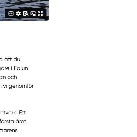
a att du
are i Falun
nan och
ch vi genomför
tverk. Ett
första året.
mmarens