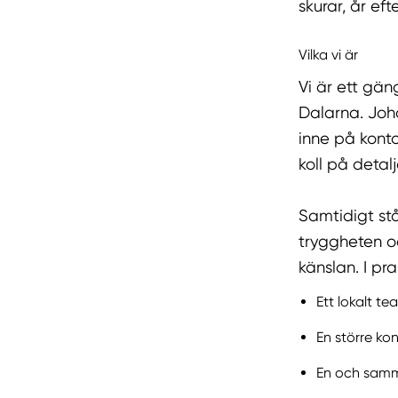
skurar, år efte
Vilka vi är
Vi är ett gän
Dalarna. Joha
inne på konto
koll på detal
Samtidigt stå
tryggheten oc
känslan. I pr
Ett lokalt t
En större ko
En och samm