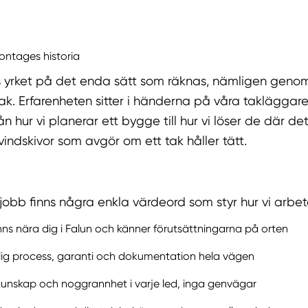
ntages historia
oss yrket på det enda sätt som räknas, nämligen gen
k. Erfarenheten sitter i händerna på våra takläggare
rån hur vi planerar ett bygge till hur vi löser de där de
vindskivor som avgör om ett tak håller tätt.
obb finns några enkla värdeord som styr hur vi arbet
inns nära dig i Falun och känner förutsättningarna på orten
lig process, garanti och dokumentation hela vägen
unskap och noggrannhet i varje led, inga genvägar