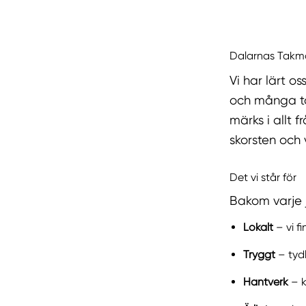
Dalarnas Takmo
Vi har lärt 
och många ta
märks i allt f
skorsten och 
Det vi står för
Bakom varje j
Lokalt
– vi f
Tryggt
– tyd
Hantverk
– k