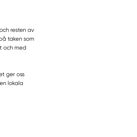
 och resten av
 på taken som
st och med
et ger oss
den lokala