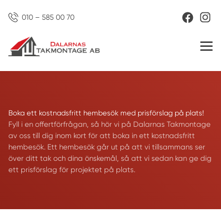
010 – 585 00 70
Boka ett kostnadsfritt hembesök med prisförslag på plats!
Fyll i en offertförfrågan, så hör vi på Dalarnas Takmontage
av oss till dig inom kort för att boka in ett kostnadsfritt
hembesök. Ett hembesök går ut på att vi tillsammans ser
över ditt tak och dina önskemål, så att vi sedan kan ge dig
ett prisförslag för projektet på plats.